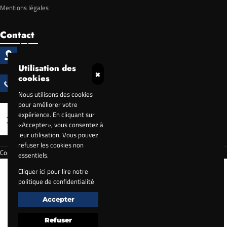
Mentions légales
Contact
90 Rue des Sablons, 77176 Nandy
Utilisation des
×
cookies
07 67 67 42 32
Nous utilisons des cookies
pour améliorer votre
expérience. En cliquant sur
«Accepter», vous consentez à
leur utilisation. Vous pouvez
refuser les cookies non
Défiler vers le haut
Copyright 2025 ©
EVAPI Bâtiment
essentiels.
Cliquer ici pour lire notre
politique de confidentialité
Accepter
Refuser